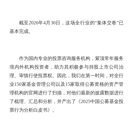
截至2026年4月30日，这场全行业的“集体交卷”已
基本完成。
作为国内专业的投票咨询服务机构，紫顶常年服务
境内外机构投资者，助力其积极参与持股上市公司治
理、审慎行使投票权。因此，我们在第一时间，对全行
业
150
家基金管理公司以及
15
家取得公募资格的资产管
理机构的官网进行了扫描，对他们最新的披露数据进行
了梳理、汇总和分析，并产出了《
2025
中国公募基金投
票行为分析白皮书》。