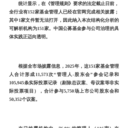
统计显示，在《管理规则》要求的法定截止日前，
全行业有152家基金管理人已经在官网完成相关披露；
其中1家文件暂无法打开，因此纳入本次结构化分析的
可解析机构为151家。中国公募基金参与公司治理的具
体实践正迈向透明。
根据全市场披露信息，2025年，这151家基金管理
人合计形成11,573次“管理人-股东会”参会记录和
105,945条实际投票记录（剔除总议案、母议案等非实
际投票项目），合计参与5,750场上市公司股东会和
50,352个议案。