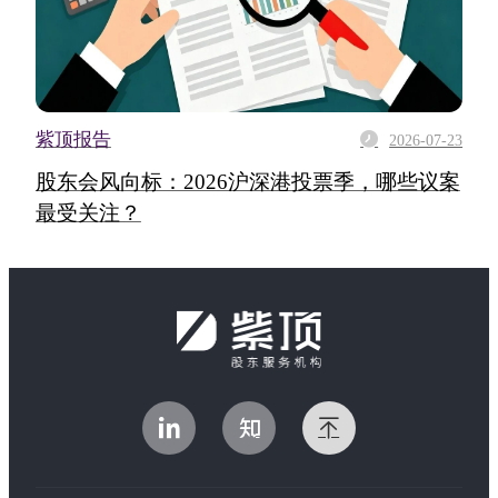
紫顶报告
2026-07-23
股东会风向标：2026沪深港投票季，哪些议案
最受关注？