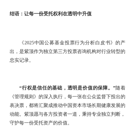
结语：让每一份受托权利在透明中升值
《2025中国公募基金投票行为分析白皮书》的产
出，是紫顶作为独立第三方投票咨询机构对行业转型的
忠实记录。
“
行权是信任的基础，透明是价值的保障。
”
随着
《管理规则》的深入执行，每一张在公众监督下投出的
表决票，都将汇聚成推动中国资本市场长期健康发展的
动能。紫顶愿与各方投资者一道，秉持专业独立判断，
守护每一份受托资产的价值。