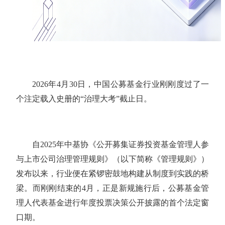
2026年4月30日，中国公募基金行业刚刚度过了一
个注定载入史册的“治理大考”截止日。
自2025年中基协《公开募集证券投资基金管理人参
与上市公司治理管理规则》（以下简称《管理规则》）
发布以来，行业便在紧锣密鼓地构建从制度到实践的桥
梁。而刚刚结束的4月，正是新规施行后，公募基金管
理人代表基金进行年度投票决策公开披露的首个法定窗
口期。