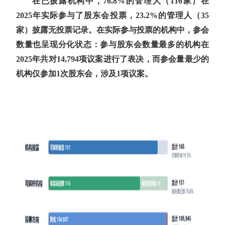
在已披露机构中，76.8%的管理人（116家）在
2025年实际参与了股东会投票，23.2%的管理人（35
家）披露无投票记录。在实际参与投票的机构中，参会
数量也呈现分化状态：参与股东会数量最多的机构在
2025年共对14,794项议案进行了表决，而参会量最少的
机构仅参加1次股东会，涉及1项议案。